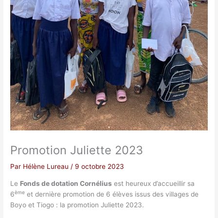
Promotion Juliette 2023
Par
Hélène Lureau
/
9 octobre 2023
Le
Fonds de dotation Cornélius
est heureux d’accueillir sa
ème
6
et dernière promotion de 6 élèves issus des villages de
Boyo et Tiogo : la promotion Juliette 2023.