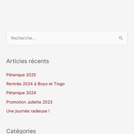
R
e
c
h
Articles récents
e
Pétanque 2025
r
c
Rentrée 2024 à Boyo et Tiogo
h
Pétanque 2024
e
Promotion Juliette 2023
r
Une journée radieuse !
:
Catégories