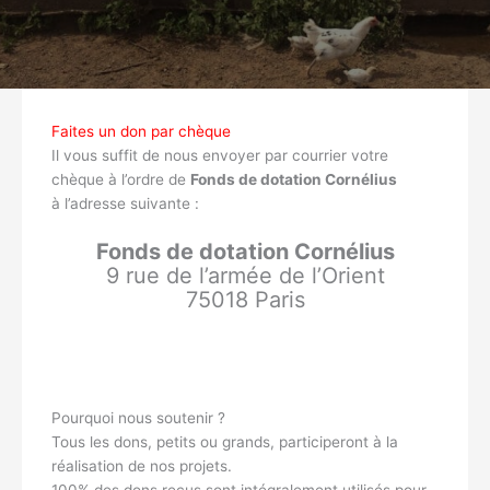
Faites un don par chèque
Il vous suffit de nous envoyer par courrier votre
chèque à l’ordre de
Fonds de dotation Cornélius
à l’adresse suivante :
Fonds de dotation Cornélius
9 rue de l’armée de l’Orient
75018 Paris
Pourquoi nous soutenir ?
Tous les dons, petits ou grands, participeront à la
réalisation de nos projets.