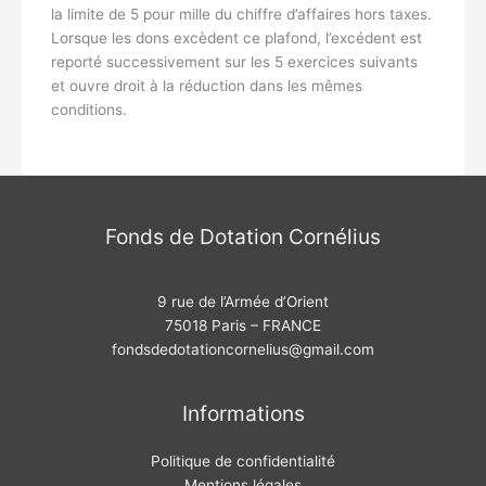
la limite de 5 pour mille du chiffre d’affaires hors taxes.
Lorsque les dons excèdent ce plafond, l’excédent est
reporté successivement sur les 5 exercices suivants
et ouvre droit à la réduction dans les mêmes
conditions.
Fonds de Dotation Cornélius
9 rue de l’Armée d’Orient
75018 Paris – FRANCE
fondsdedotationcornelius@gmail.com
Informations
Politique de confidentialité
Mentions légales